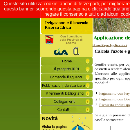
Questo sito utilizza cookie, anche di terze parti, per migliorar
questo banner, scorrendo questa pagina o cliccando qualunque
negare il consenso a tutti o ad alcuni cook
Con il contributo
della Provincia di
Livorno
Home Page Applicazioni
Calcola l'azoto e g
Gentile utente, per co
costretti a rendere al
L'accesso alle applic
specifico per ogni app
modalità:
1.
Pagamento con PayPa
2.
Pagamento con Bon
3.
Richiesta codici sp
Se è già in possesso d
Novità
casella sottostante:
Visita la pagina