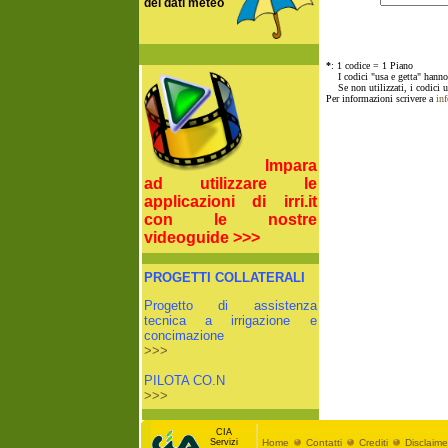
dei dati meteo
*
: 1 codice = 1 Piano
I codici "usa e getta" hanno u
Se non utilizzati, i codici u
Per informazioni scrivere a
inf
Impara
ad utilizzare le
applicazioni di irri.it
con le nostre
videoguide >>>
PROGETTI COLLATERALI
Progetto di assistenza
tecnica a irrigazione e
concimazione
>>>
PILOTA CO.N
>>>
CIA
Servizi
Home
Contatti
Crediti
Disclaime