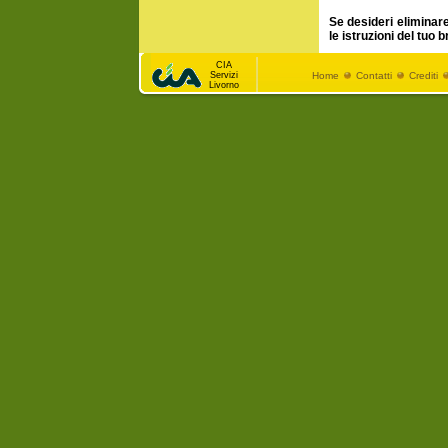
Se desideri eliminare
le istruzioni del tuo
CIA
Servizi
Home
Contatti
Crediti
Livorno