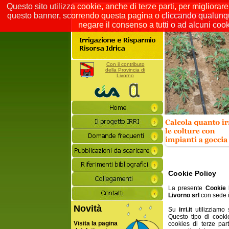
Questo sito utilizza cookie, anche di terze parti, per migliorar
questo banner, scorrendo questa pagina o cliccando qualunque
negare il consenso a tutti o ad alcuni cook
Con il contributo
della Provincia di
Livorno
Cookie Policy
La presente
Cookie 
Livorno srl
con sede i
Novità
Su
irri.it
utilizziamo 
Questo tipo di cooki
Visita la pagina
cookies di terze part