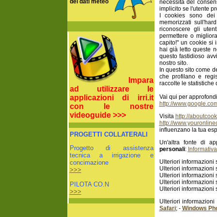
dei dati meteo
necessita del consen
implicito se l'utente 
I cookies sono dei 
memorizzati sull'ha
riconoscere gli uten
permettere o migliora
capito!" un cookie si 
hai già letto queste 
questo fastidioso avv
nostro sito.
In questo sito come det
che profilano e regi
Impara
raccolte le statistiche
ad utilizzare le
applicazioni di irri.it
Vai qui per approfondi
http://www.google.com
con le nostre
videoguide >>>
Visita
http://aboutcook
http://www.youronlin
influenzano la tua es
PROGETTI COLLATERALI
Un'altra fonte di a
Progetto di assistenza
personali
:
Informativa
tecnica a irrigazione e
Ulteriori informazioni
concimazione
Ulteriori informazioni
>>>
Ulteriori informazioni
Ulteriori informazioni
PILOTA CO.N
Ulteriori informazioni
>>>
Ulteriori informazioni
Safari
; -
Windows Ph